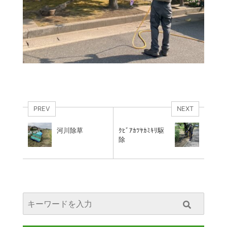
PREV
NEXT
河川除草
ｸﾋﾞｱｶﾂﾔｶﾐｷﾘ駆
除