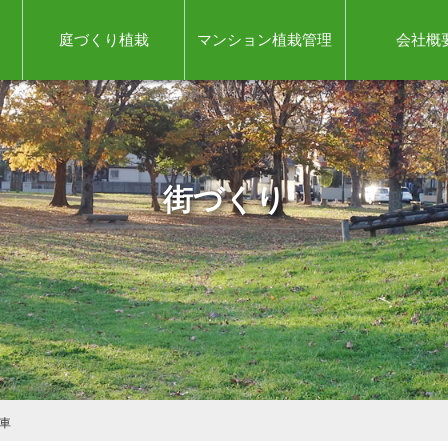
庭づくり植栽
マンション植栽管理
会社概
街づくり
車