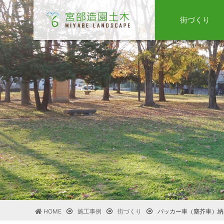
街づくり
HOME
施工事例
街づくり
パッカー車（塵芥車）納