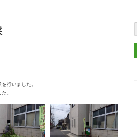
採
業を行いました。
した。