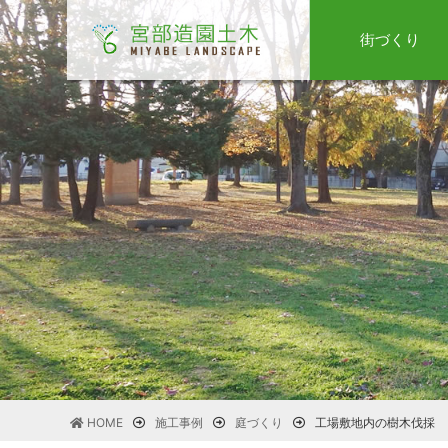
街づくり
HOME
施工事例
庭づくり
工場敷地内の樹木伐採