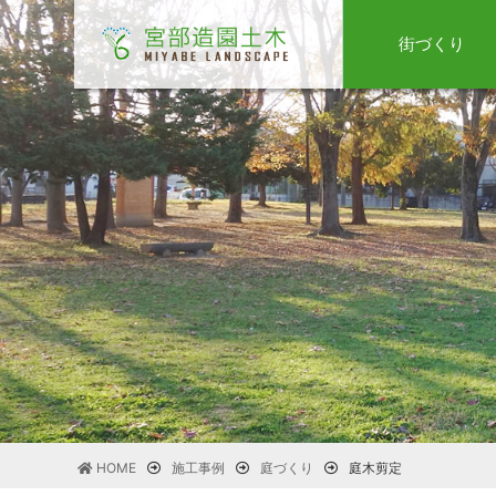
街づくり
HOME
施工事例
庭づくり
庭木剪定