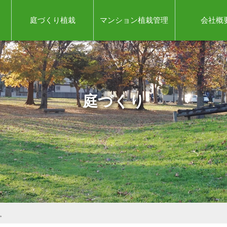
庭づくり植栽
マンション植栽管理
会社概
庭づくり
。