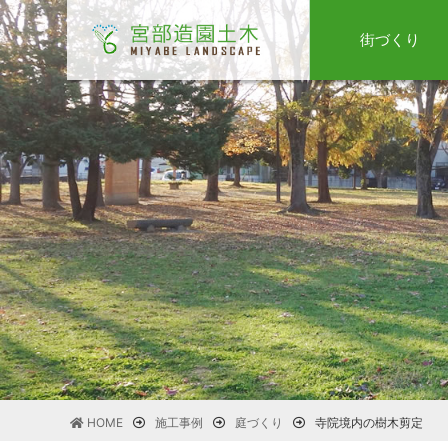
街づくり
HOME
施工事例
庭づくり
寺院境内の樹木剪定