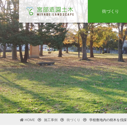
街づくり
HOME
施工事例
街づくり
学校敷地内の樹木を伐採