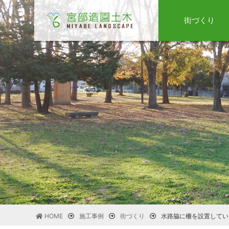
街づくり
HOME
施工事例
街づくり
水路脇に柵を設置してい