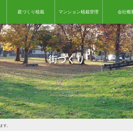
庭づくり植栽
マンション植栽管理
会社概
街づくり
ます。