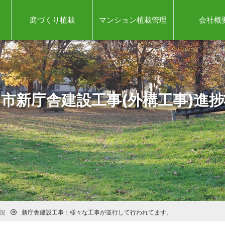
庭づくり植栽
マンション植栽管理
会社概
市新庁舎建設工事(外構工事)進
況
新庁舎建設工事：様々な工事が並行して行われてます。