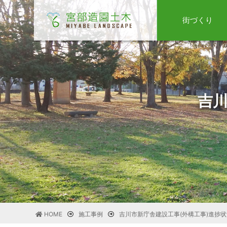
街づくり
吉川
HOME
施工事例
吉川市新庁舎建設工事(外構工事)進捗状