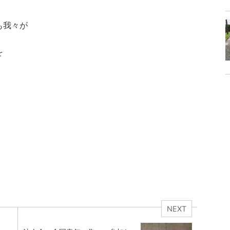
も我々が
を
NEXT