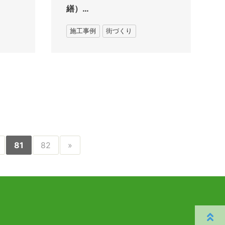
繕）…
施工事例
街づくり
81
82
»